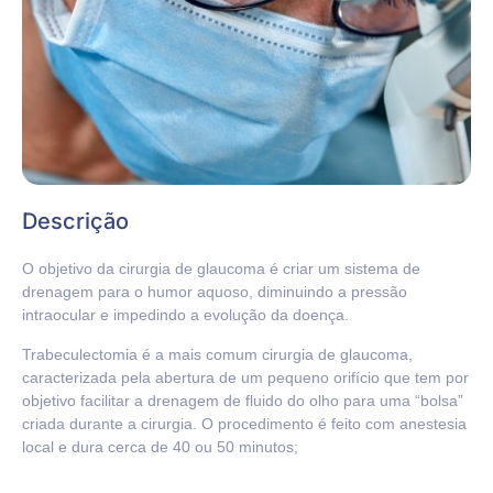
Descrição
O objetivo da cirurgia de glaucoma é criar um sistema de
drenagem para o humor aquoso, diminuindo a pressão
intraocular e impedindo a evolução da doença.
Trabeculectomia é a mais comum cirurgia de glaucoma,
caracterizada pela abertura de um pequeno orifício que tem por
objetivo facilitar a drenagem de fluido do olho para uma “bolsa”
criada durante a cirurgia. O procedimento é feito com anestesia
local e dura cerca de 40 ou 50 minutos;