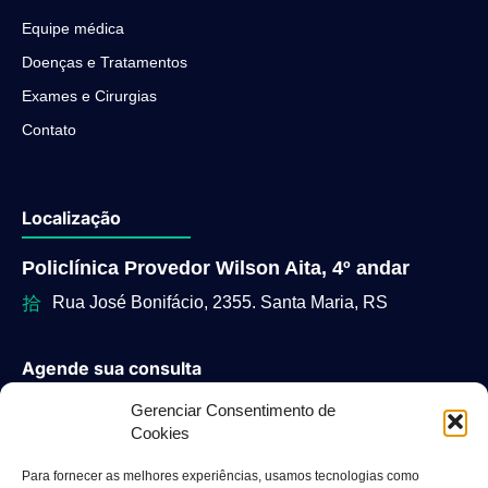
Equipe médica
Doenças e Tratamentos
Exames e Cirurgias
Contato
Localização
Policlínica Provedor Wilson Aita, 4º andar
Rua José Bonifácio, 2355. Santa Maria, RS
Agende sua consulta
(55) 9700-7070
Gerenciar Consentimento de
(55) 2500-0770
Cookies
De segunda a sexta
Para fornecer as melhores experiências, usamos tecnologias como