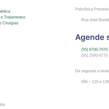
Policlínica Provedo
médica
e Tratamentos
Rua José Bonifá
 Cirurgias
Agende s
(55) 9700-7070
(55) 2500-0770
De segunda a sext
08h – 12h e 13h
dos.